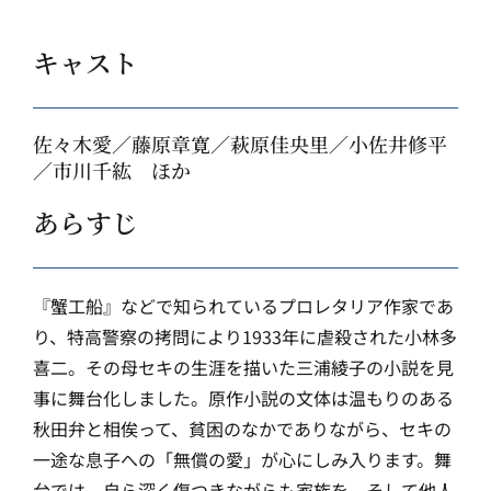
キャスト
佐々木愛／藤原章寛／萩原佳央里／小佐井修平
／市川千紘 ほか
あらすじ
『蟹工船』などで知られているプロレタリア作家であ
り、特高警察の拷問により1933年に虐殺された小林多
喜二。その母セキの生涯を描いた三浦綾子の小説を見
事に舞台化しました。原作小説の文体は温もりのある
秋田弁と相俟って、貧困のなかでありながら、セキの
一途な息子への「無償の愛」が心にしみ入ります。舞
台では、自ら深く傷つきながらも家族を、そして他人