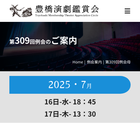
Skip
to
Toggl
content
Navig
HOME
309
ご案内
第
回例会の
例会スケジュール
Home
例会案内
第309回例会母
豊橋演劇鑑賞会とは
2025・7
月
お問い合わせ
16日-水- 18：45
17日-木- 13：30