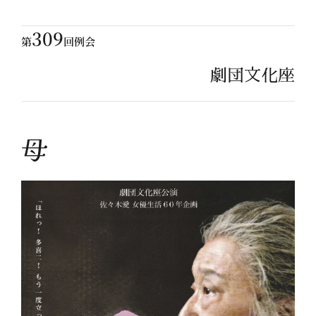
309
第
回例会
劇団文化座
母