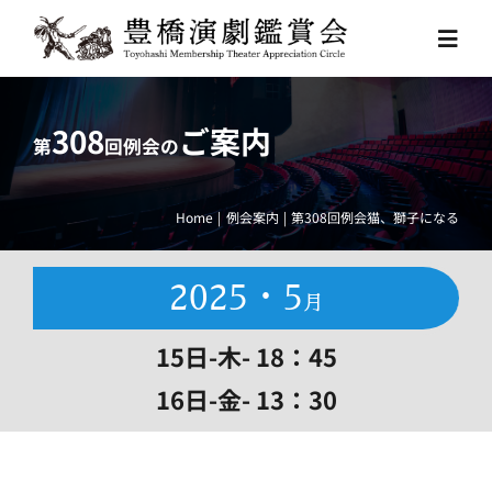
Skip
to
Toggl
content
Navig
HOME
308
ご案内
第
回例会の
例会スケジュール
Home
例会案内
第308回例会猫、獅子になる
豊橋演劇鑑賞会とは
2025・5
月
お問い合わせ
15日-木- 18：45
16日-金- 13：30