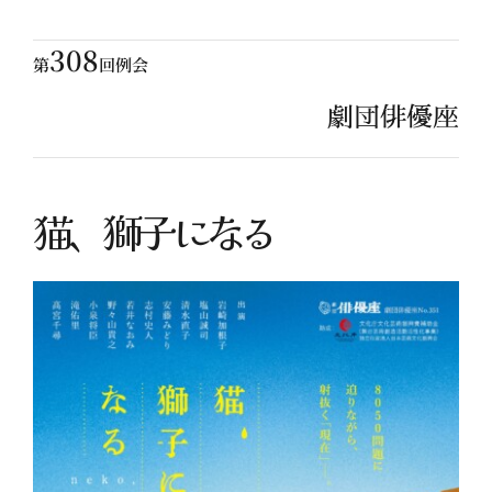
308
第
回例会
劇団俳優座
猫、獅子になる