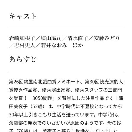
キャスト
岩崎加根子／塩山誠司／清水直子／安藤みどり
／志村史人／若井なおみ ほか
あらすじ
第26回鶴屋南北戯曲賞ノミネート、第30回読売演劇大
賞優秀作品賞、優秀演出家賞、優秀スタッフの三部門
を受賞！「8050問題」を背景にした注目作品です！蒲
田美夜子（52歳）は、中学時代に不登校となってから
30年以上引きこもり生活を送っています。中学時代、
演劇部の発表でのいさかいが原因のようです。母の妙
子（78歳）は、美夜子と暮らし世話をしていました