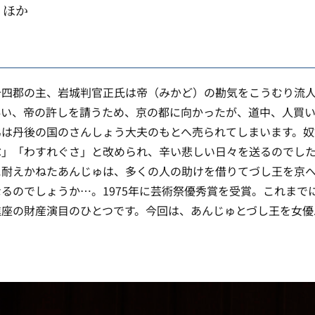
 ほか
十四郡の主、岩城判官正氏は帝（みかど）の勘気をこうむり流
伴い、帝の許しを請うため、京の都に向かったが、道中、人買
弟は丹後の国のさんしょう大夫のもとへ売られてしまいます。奴
ぶ」「わすれぐさ」と改められ、辛い悲しい日々を送るのでし
に耐えかねたあんじゅは、多くの人の助けを借りてづし王を京
るのでしょうか…。1975年に芸術祭優秀賞を受賞。これまでに
進座の財産演目のひとつです。今回は、あんじゅとづし王を女優