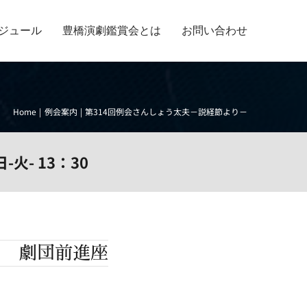
ジュール
豊橋演劇鑑賞会とは
お問い合わせ
Home
例会案内
第314回例会さんしょう太夫－説経節より－
日-火- 13：30
劇団前進座