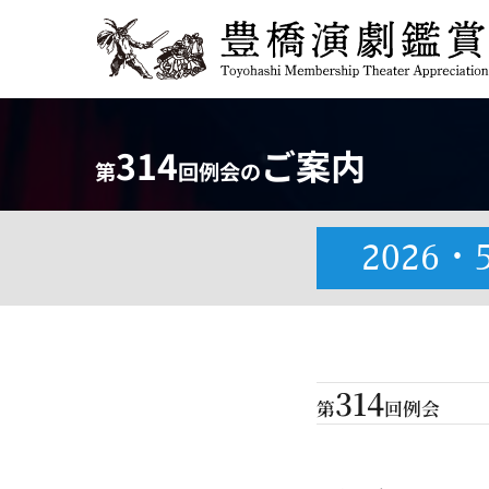
Skip
to
content
314
ご案内
第
回例会の
2026・
314
第
回例会