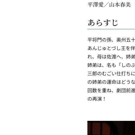
平澤愛／山本春美
あらすじ
平将門の孫、奥州五
あんじゅとづし王を
れ、母は佐渡へ、姉
姉弟は、名も「しの
三郎のむごい仕打ち
の姉弟の運命はどうな
回数を重ね、劇団前
の再演！