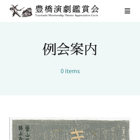
Skip
to
Toggl
content
Navig
HOME
例会案内
例会スケジュール
0 items
豊橋演劇鑑賞会とは
お問い合わせ